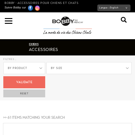
BOBBY - ACCESSOIRES POUR CHIENS ET CHATS
Suivre Bobby sur
Langue :
English
CHIENS
ACCESSOIRES
filtres :
By product
By size
VALIDATE
RESET
>> 61 Items matching your search