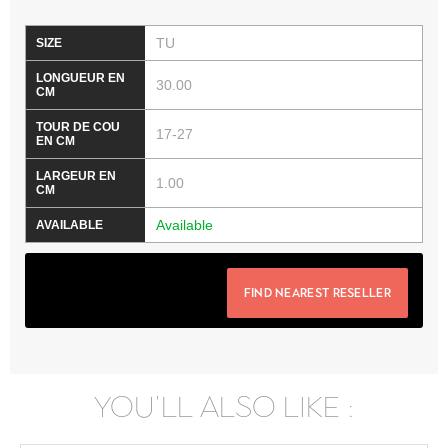
TU
30.00
17-27
1.00
Available
FIND NEAREST RESELLER
YOU'LL ALSO LIKE :