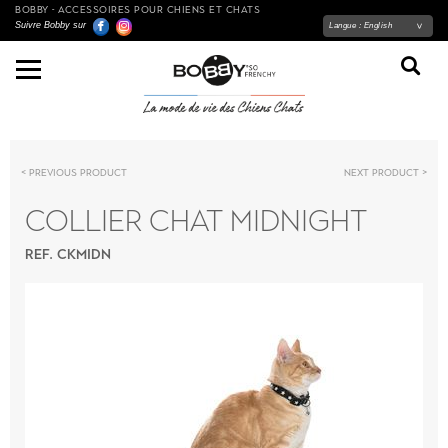
BOBBY - ACCESSOIRES POUR CHIENS ET CHATS
Suivre Bobby sur
Langue :
English
Previous product
Next product
COLLIER CHAT MIDNIGHT
REF. CKMIDN