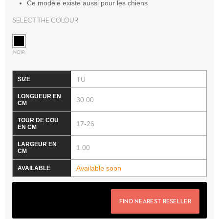
Ce modèle existe aussi pour les chiens
Select the colour
NOIR
TU
30.00
17-26
1.00
Available soon
FIND NEAREST RESELLER