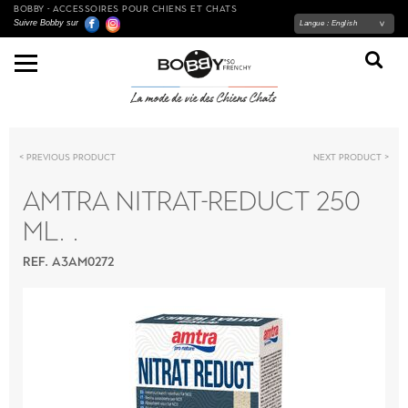
BOBBY - ACCESSOIRES POUR CHIENS ET CHATS
Suivre Bobby sur
Langue :
English
Previous product
Next product
AMTRA NITRAT-REDUCT 250
ML. .
REF. A3AM0272