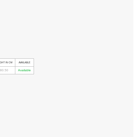
GHT IN CM
AVAILABLE
80.50
Available