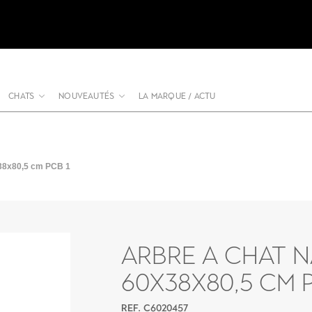
CHATS
NOUVEAUTÉS
LA MARQUE / ACTU
8x80,5 cm PCB 1
ARBRE A CHAT N
60X38X80,5 CM P
REF. C6020457