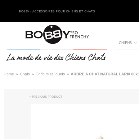
BOBBY - ACCESSOIRES POUR CHIENS ET CHATS
CHIENS
Home
Chats
Griffoirs et Jouets
ARBRE A CHAT NATURAL LARIX 60x3
Previous product