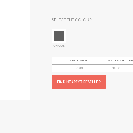
Select the colour
UNIQUE
LENGHT IN CM
WIDTH IN CM
HEI
60.00
38.00
FIND NEAREST RESELLER