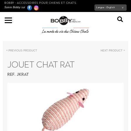
BOBBY - ACCESSOIRES POUR CHIENS ET CHATS
Suivre Bobby sur
Langue :
English
Previous product
Next product
JOUET CHAT RAT
REF. JKRAT