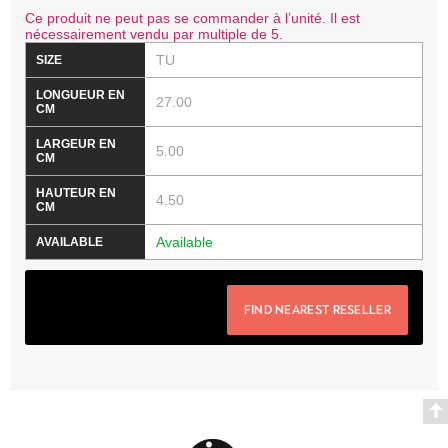
Ce produit ne peut pas se commander à l’unité. Il est
nécessairement vendu par multiple de 5.
TU
27.00
5.00
4.50
Available
FIND NEAREST RESELLER