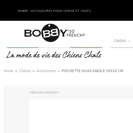
BOBBY - ACCESSOIRES POUR CHIENS ET CHATS
CHIENS
Home
Chiens
Accessoires
POCHETTE GUACAMOLE 25X18 CM
Previous product