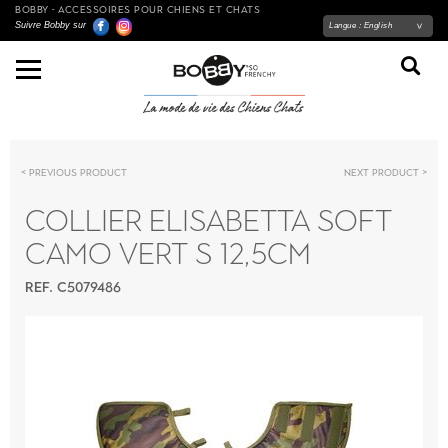
BOBBY - ACCESSOIRES POUR CHIENS ET CHATS
Suivre Bobby sur
Langue :
English
Previous product
Next product
COLLIER ELISABETTA SOFT
CAMO VERT S 12,5CM
REF. C5079486