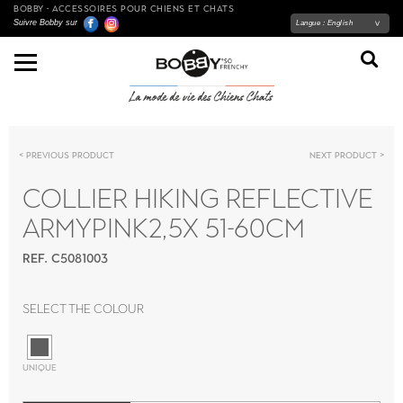
BOBBY - ACCESSOIRES POUR CHIENS ET CHATS
Suivre Bobby sur
Langue :
English
Previous product
Next product
COLLIER HIKING REFLECTIVE
ARMYPINK2,5X 51-60CM
REF. C5081003
Select the colour
UNIQUE