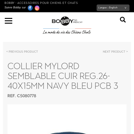
BOBBY - ACCESSOIRES POUR CHIENS ET CHATS
Suivre Bobby sur
Langue :
English
Previous product
Next product
COLLIER MYLORD
SEMBLABLE CUIR REG.26-
40X15MM NAVY BLEU PCB 3
REF. C5080778