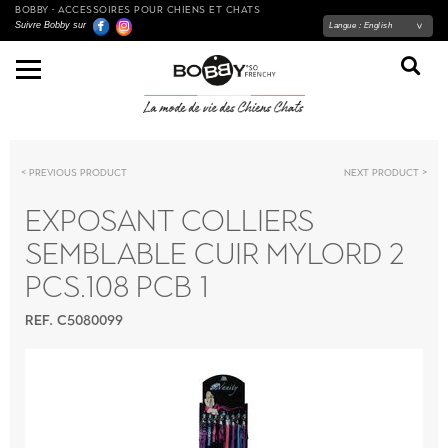
BOBBY - ACCESSOIRES POUR CHIENS ET CHATS
Suivre Bobby sur
Langue :
English
Previous product
Next product
EXPOSANT COLLIERS
SEMBLABLE CUIR MYLORD 2
PCS.108 PCB 1
REF. C5080099