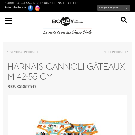
BOBBY - ACCESSOIRES POUR CHIENS ET CHATS
Suivre Bobby sur
Langue :
English
Previous product
Next product
HARNAIS CANNOLI GÂTEAUX
M 42-55 CM
REF. C5057347