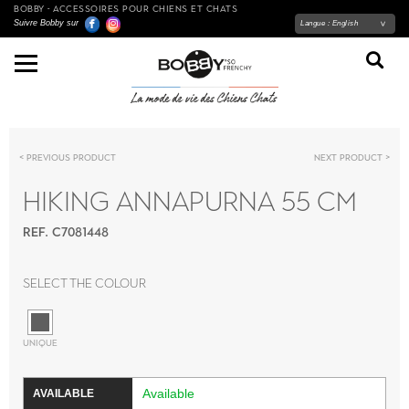
BOBBY - ACCESSOIRES POUR CHIENS ET CHATS
Suivre Bobby sur
Langue :
English
Previous product
Next product
HIKING ANNAPURNA 55 CM
REF. C7081448
Select the colour
UNIQUE
Available