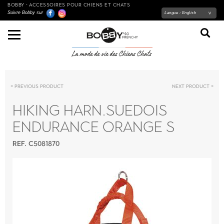
BOBBY - ACCESSOIRES POUR CHIENS ET CHATS
Suivre Bobby sur
Langue :
English
Previous product
Next product
HIKING HARN.SUEDOIS
ENDURANCE ORANGE S
REF. C5081870