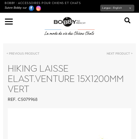
BOBBY - ACCESSOIRES POUR CHIENS ET CHATS
Suivre Bobby sur
Langue :
English
Previous product
Next product
HIKING LAISSE
ELAST.VENTURE 15X1200MM
VERT
REF. C5079968