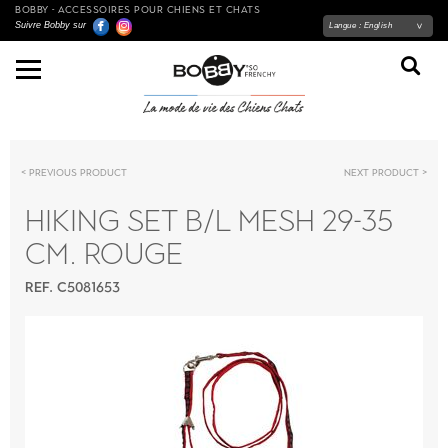
BOBBY - ACCESSOIRES POUR CHIENS ET CHATS
Suivre Bobby sur
Langue :
English
Previous product
Next product
HIKING SET B/L MESH 29-35
CM. ROUGE
REF. C5081653