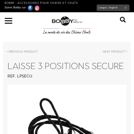
BOBBY - ACCESSOIRES POUR CHIENS ET CHATS
Suivre Bobby sur
Langue :
English
Previous product
Next product
LAISSE 3 POSITIONS SECURE
REF. LPSECU