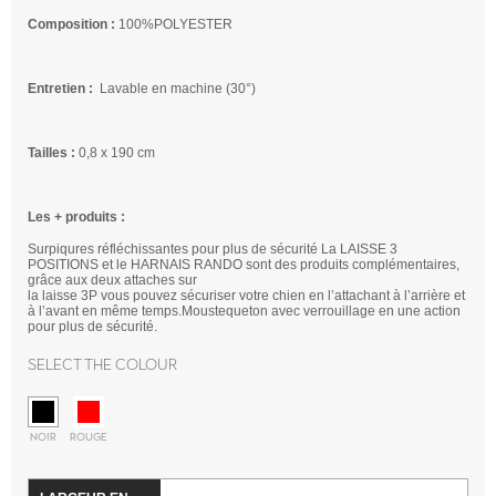
Composition :
100%POLYESTER
Entretien :
Lavable en machine (30°)
Tailles :
0,8 x 190 cm
Les + produits :
Surpiqures réfléchissantes pour plus de sécurité La LAISSE 3
POSITIONS et le HARNAIS RANDO sont des produits complémentaires,
grâce aux deux attaches sur
la laisse 3P vous pouvez sécuriser votre chien en l’attachant à l’arrière et
à l’avant en même temps.Moustequeton avec verrouillage en une action
pour plus de sécurité.
Select the colour
NOIR
ROUGE