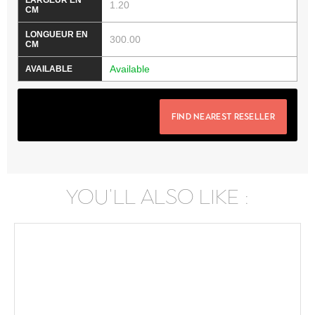
1.20
300.00
Available
FIND NEAREST RESELLER
YOU'LL ALSO LIKE :