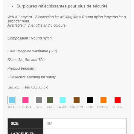
Surpiqures réfléchissantes pour plus de sécurité
WALK Lanyard - A collection for walking fans! Round nylon lanyards for a
stronger hold.
Available in 3 lengths and 5 colours.
Composition : Round nylon
Care: Machine washable (30°)
Sizes: 3m, 5m and 10m
Product benefits :
- Reflective stitching for safety
Select the colour
BLEU
FUCHSIA
GRIS
KAKI
LAGON
MARRON
NOIR
ORANGE
ROUGE
3M