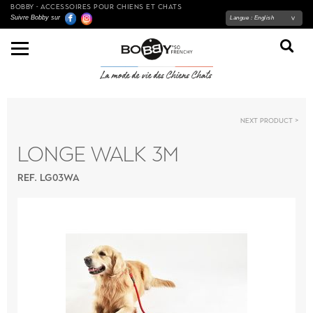
BOBBY - ACCESSOIRES POUR CHIENS ET CHATS
Suivre Bobby sur
Langue :
English
Next product
LONGE WALK 3M
REF. LG03WA