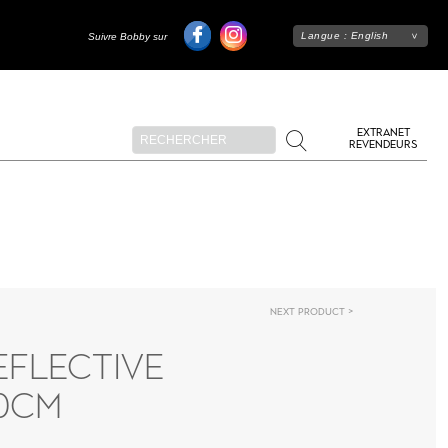
Langue :
English
Suivre Bobby sur
EXTRANET
REVENDEURS
Next product
EFLECTIVE
50CM