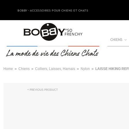
BOBBY - ACCESSOIRES POUR CHIENS ET CHATS
CHIENS
Home
Chiens
Colliers, Laisses, Harnais
Nylon
LAISSE HIKING RE
Previous product