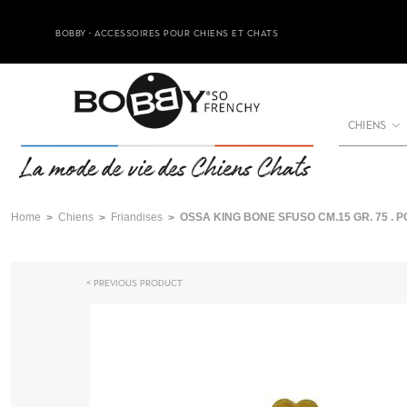
BOBBY - ACCESSOIRES POUR CHIENS ET CHATS
CHIENS
Home
Chiens
Friandises
OSSA KING BONE SFUSO CM.15 GR. 75 . P
Previous product