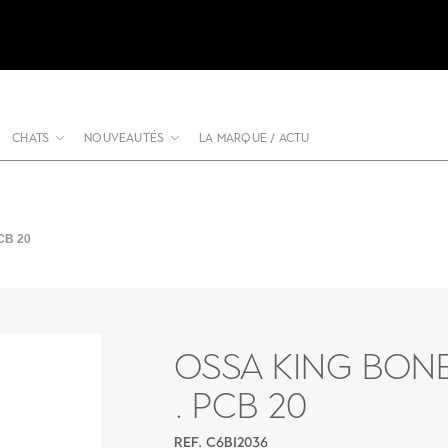
CHATS
NOUVEAUTÉS
LA MARQUE / ACTU
CB 20
OSSA KING BONE
. PCB 20
REF. C6BI2036