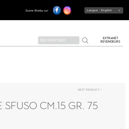
Langue :
English
Suivre Bobby sur
EXTRANET
REVENDEURS
Next product
 SFUSO CM.15 GR. 75