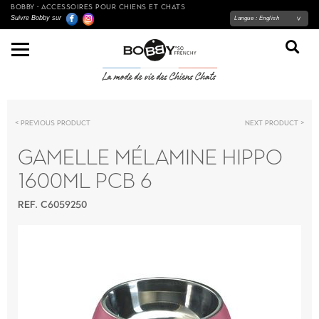
BOBBY - ACCESSOIRES POUR CHIENS ET CHATS
Suivre Bobby sur
Langue :
English
Previous product
Next product
GAMELLE MÉLAMINE HIPPO
1600ML PCB 6
REF. C6059250