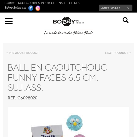
BOBBY - ACCESSOIRES POUR CHIENS ET CHATS
Suivre Bobby sur
Langue :
English
Previous product
Next product
BALL EN CAOUTCHOUC
FUNNY FACES 6,5 CM.
SUJ.ASS.
REF. C6098020