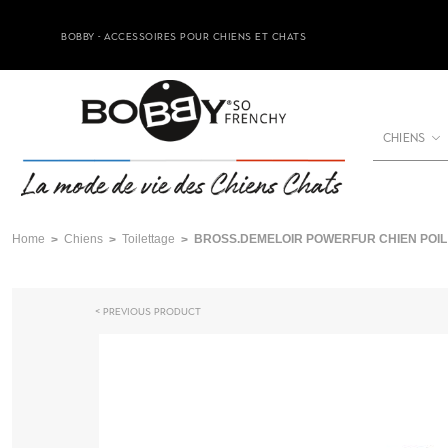
BOBBY - ACCESSOIRES POUR CHIENS ET CHATS
CHIENS
Home
Chiens
Toilettage
BROSS.DEMELOIR POWERFUR CHIEN POIL
Previous product