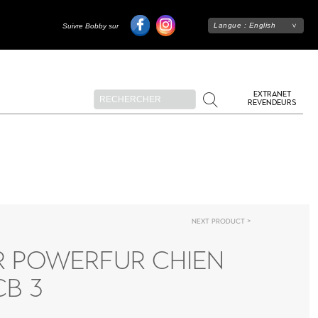
Langue :
English
Suivre Bobby sur
EXTRANET
REVENDEURS
Next product
R POWERFUR CHIEN
CB 3