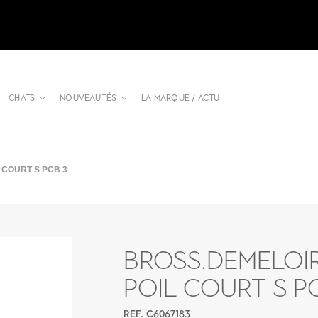
CHATS
NOUVEAUTÉS
LA MARQUE / ACTU
 COURT S PCB 3
BROSS.DEMELOI
POIL COURT S P
REF. C6067183