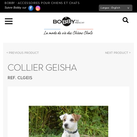
BOBBY - ACCESSOIRES POUR CHIENS ET CHATS
Suivre Bobby sur
Langue :
English
Previous product
Next product
COLLIER GEISHA
REF. CLGEIS