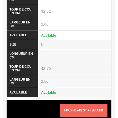
32-52
2.00
Available
L
-
42-70
2.50
Available
FIND NEAREST RESELLER