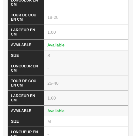
-
18-28
1.00
Available
S
-
25-40
1.60
Available
M
-