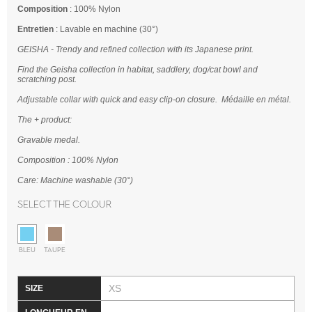
Composition
: 100% Nylon
Entretien
: Lavable en machine (30°)
GEISHA - Trendy and refined collection with its Japanese print.
Find the Geisha collection in habitat, saddlery, dog/cat bowl and
scratching post.
Adjustable collar with quick and easy clip-on closure. Médaille en métal.
The + product:
Gravable medal.
Composition : 100% Nylon
Care: Machine washable (30°)
Select the colour
BLEU
TAUPE
XS