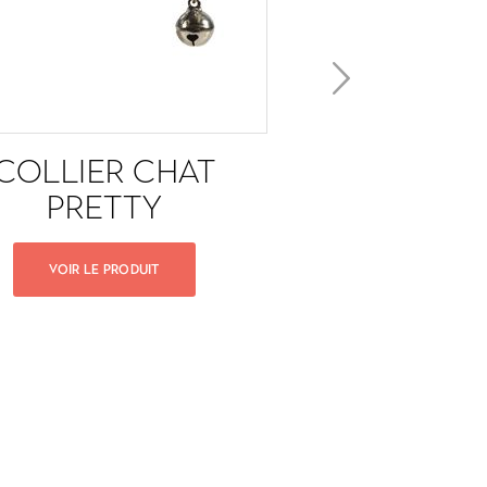
COLLIER CHAT
HARNAIS + 
PRETTY
CHAT PR
VOIR LE PRODUIT
VOIR LE PROD