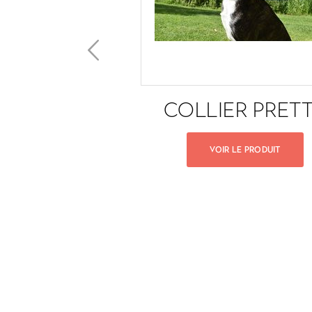
IS + LAISSE
COLLIER PRET
T PRETTY
VOIR LE PRODUIT
IR LE PRODUIT