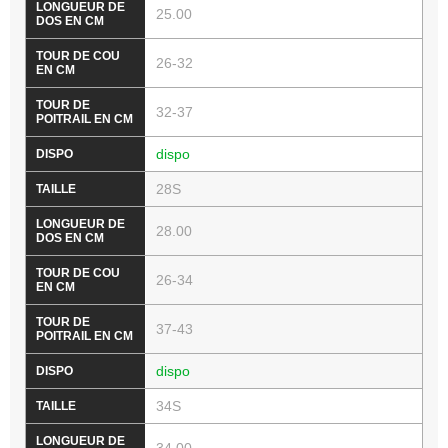
25.00
26-32
32-37
dispo
28S
28.00
26-34
37-43
dispo
34S