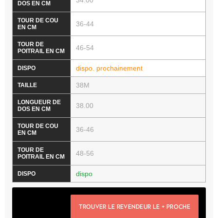
34.00
36-44
46-54
dispo. prochainement
38M
38.00
36-46
48-56
dispo
TROUVER LE REVENDEUR LE + PROCHE