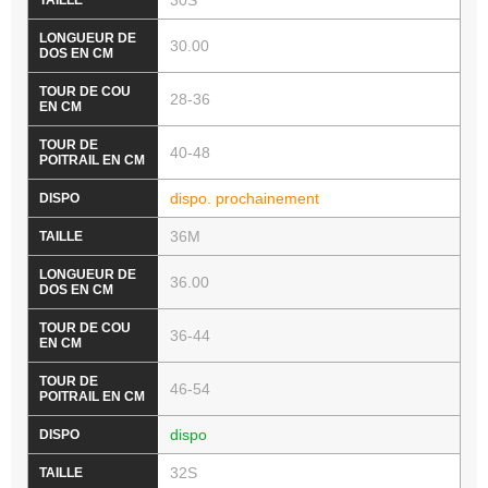
30S
30.00
28-36
40-48
dispo. prochainement
36M
36.00
36-44
46-54
dispo
32S