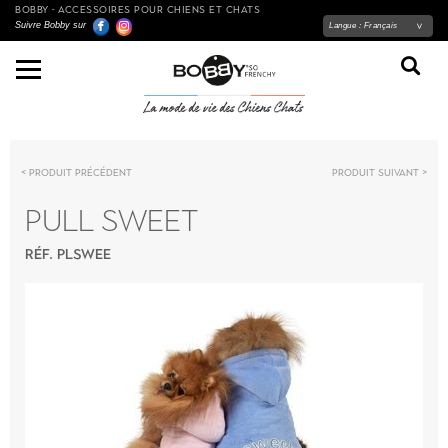
BOBBY - ACCESSOIRES POUR CHIENS ET CHATS
Suivre Bobby sur
Langue :
Français
Produit précédent
Produit suivant
PULL SWEET
RÉF. PLSWEE