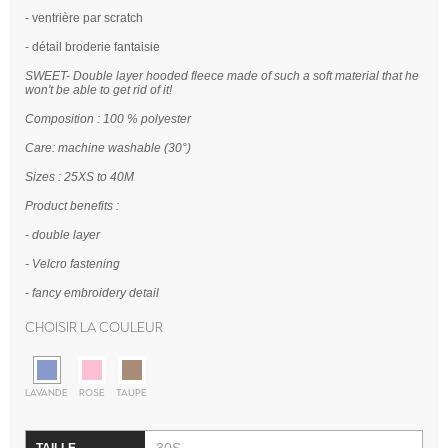
- ventrière par scratch
- détail broderie fantaisie
SWEET- Double layer hooded fleece made of such a soft material that he
won't be able to get rid of it!
Composition : 100 % polyester
Care: machine washable (30°)
Sizes : 25XS to 40M
Product benefits :
- double layer
- Velcro fastening
- fancy embroidery detail
Choisir la couleur
LAVANDE
ROSE
TAUPE