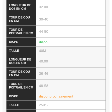
32.00
30-40
44-50
dispo
40M
40.00
36-46
48-58
dispo. prochainement
25XS